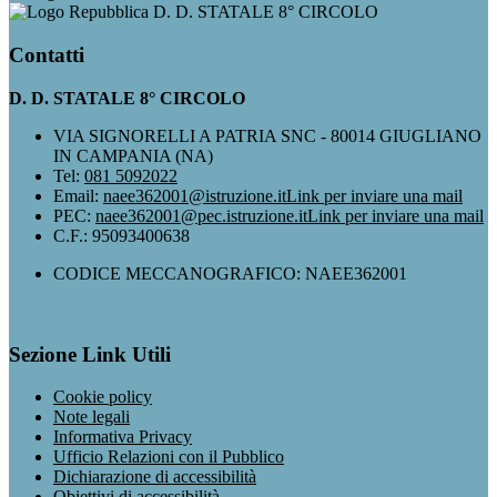
D. D. STATALE 8° CIRCOLO
Contatti
D. D. STATALE 8° CIRCOLO
VIA SIGNORELLI A PATRIA SNC - 80014 GIUGLIANO
IN CAMPANIA (NA)
Tel:
081 5092022
Email:
naee362001@istruzione.it
Link per inviare una mail
PEC:
naee362001@pec.istruzione.it
Link per inviare una mail
C.F.: 95093400638
CODICE MECCANOGRAFICO: NAEE362001
Sezione Link Utili
Cookie policy
Note legali
Informativa Privacy
Ufficio Relazioni con il Pubblico
Dichiarazione di accessibilità
Obiettivi di accessibilità