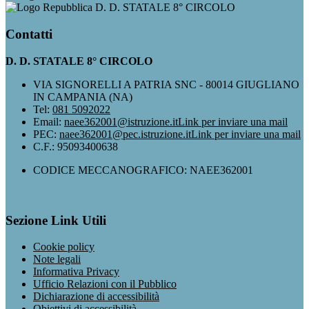
D. D. STATALE 8° CIRCOLO
Contatti
D. D. STATALE 8° CIRCOLO
VIA SIGNORELLI A PATRIA SNC - 80014 GIUGLIANO
IN CAMPANIA (NA)
Tel:
081 5092022
Email:
naee362001@istruzione.it
Link per inviare una mail
PEC:
naee362001@pec.istruzione.it
Link per inviare una mail
C.F.: 95093400638
CODICE MECCANOGRAFICO: NAEE362001
Sezione Link Utili
Cookie policy
Note legali
Informativa Privacy
Ufficio Relazioni con il Pubblico
Dichiarazione di accessibilità
Obiettivi di accessibilità