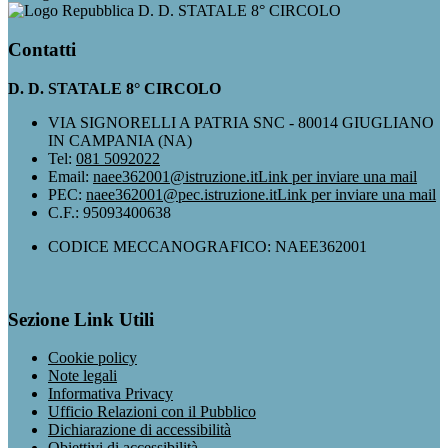
D. D. STATALE 8° CIRCOLO
Contatti
D. D. STATALE 8° CIRCOLO
VIA SIGNORELLI A PATRIA SNC - 80014 GIUGLIANO
IN CAMPANIA (NA)
Tel:
081 5092022
Email:
naee362001@istruzione.it
Link per inviare una mail
PEC:
naee362001@pec.istruzione.it
Link per inviare una mail
C.F.: 95093400638
CODICE MECCANOGRAFICO: NAEE362001
Sezione Link Utili
Cookie policy
Note legali
Informativa Privacy
Ufficio Relazioni con il Pubblico
Dichiarazione di accessibilità
Obiettivi di accessibilità