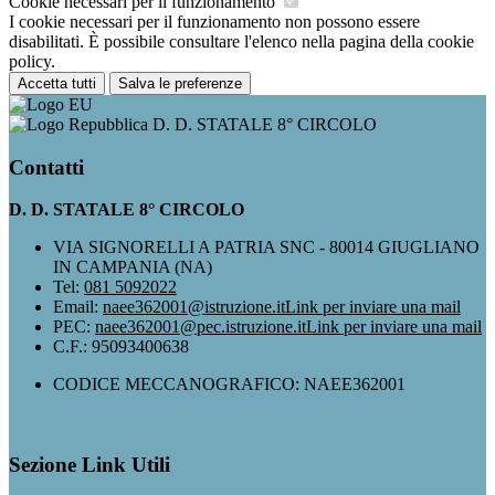
Cookie necessari per il funzionamento
I cookie necessari per il funzionamento non possono essere
disabilitati. È possibile consultare l'elenco nella pagina della cookie
policy.
Accetta tutti
Salva le preferenze
D. D. STATALE 8° CIRCOLO
Contatti
D. D. STATALE 8° CIRCOLO
VIA SIGNORELLI A PATRIA SNC - 80014 GIUGLIANO
IN CAMPANIA (NA)
Tel:
081 5092022
Email:
naee362001@istruzione.it
Link per inviare una mail
PEC:
naee362001@pec.istruzione.it
Link per inviare una mail
C.F.: 95093400638
CODICE MECCANOGRAFICO: NAEE362001
Sezione Link Utili