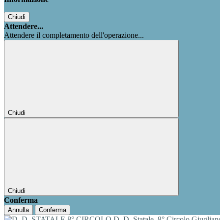
Chiudi
Attendere...
Attendere il completamento dell'operazione...
Chiudi
Chiudi
Conferma
Annulla
Conferma
D. D. Statale
8° Circolo Giuglia