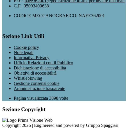
PEC:
naee362001@pec.istruzione.it
Link per inviare una mail
C.F.: 95093400638
CODICE MECCANOGRAFICO: NAEE362001
Sezione Link Utili
Cookie policy
Note legali
Informativa Privacy
Ufficio Relazioni con il Pubblico
Dichiarazione di accessibilità
Obiettivi di accessibilità
Whistleblowing
Gestione consensi cookie
Amministrazione trasparente
Pagina visualizzata
3898
volte
Sezione Copyright
Copyright 2026 | Engineered and powered by Gruppo Spaggiari