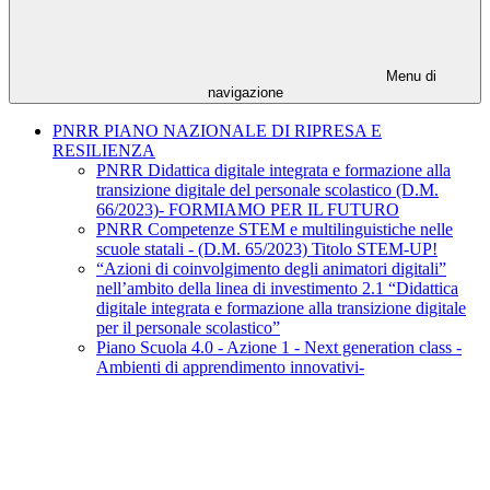
Menu di
navigazione
PNRR PIANO NAZIONALE DI RIPRESA E
RESILIENZA
PNRR Didattica digitale integrata e formazione alla
transizione digitale del personale scolastico (D.M.
66/2023)- FORMIAMO PER IL FUTURO
PNRR Competenze STEM e multilinguistiche nelle
scuole statali - (D.M. 65/2023) Titolo STEM-UP!
“Azioni di coinvolgimento degli animatori digitali”
nell’ambito della linea di investimento 2.1 “Didattica
digitale integrata e formazione alla transizione digitale
per il personale scolastico”
Piano Scuola 4.0 - Azione 1 - Next generation class -
Ambienti di apprendimento innovativi-