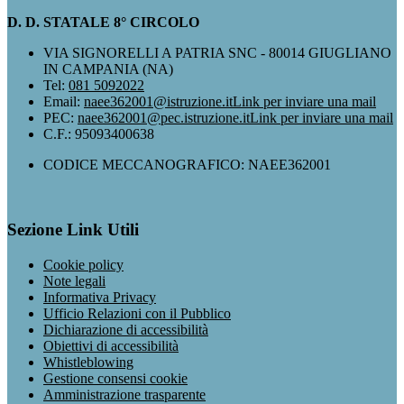
D. D. STATALE 8° CIRCOLO
VIA SIGNORELLI A PATRIA SNC - 80014 GIUGLIANO
IN CAMPANIA (NA)
Tel:
081 5092022
Email:
naee362001@istruzione.it
Link per inviare una mail
PEC:
naee362001@pec.istruzione.it
Link per inviare una mail
C.F.: 95093400638
CODICE MECCANOGRAFICO: NAEE362001
Sezione Link Utili
Cookie policy
Note legali
Informativa Privacy
Ufficio Relazioni con il Pubblico
Dichiarazione di accessibilità
Obiettivi di accessibilità
Whistleblowing
Gestione consensi cookie
Amministrazione trasparente