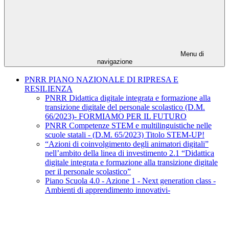
Menu di
navigazione
PNRR PIANO NAZIONALE DI RIPRESA E
RESILIENZA
PNRR Didattica digitale integrata e formazione alla
transizione digitale del personale scolastico (D.M.
66/2023)- FORMIAMO PER IL FUTURO
PNRR Competenze STEM e multilinguistiche nelle
scuole statali - (D.M. 65/2023) Titolo STEM-UP!
“Azioni di coinvolgimento degli animatori digitali”
nell’ambito della linea di investimento 2.1 “Didattica
digitale integrata e formazione alla transizione digitale
per il personale scolastico”
Piano Scuola 4.0 - Azione 1 - Next generation class -
Ambienti di apprendimento innovativi-