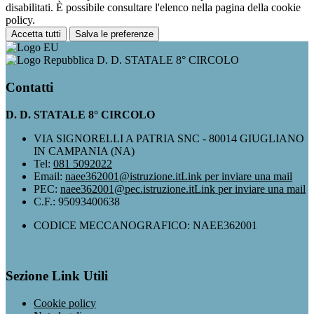
disabilitati. È possibile consultare l'elenco nella pagina della cookie
policy.
Accetta tutti
Salva le preferenze
D. D. STATALE 8° CIRCOLO
Contatti
D. D. STATALE 8° CIRCOLO
VIA SIGNORELLI A PATRIA SNC - 80014 GIUGLIANO
IN CAMPANIA (NA)
Tel:
081 5092022
Email:
naee362001@istruzione.it
Link per inviare una mail
PEC:
naee362001@pec.istruzione.it
Link per inviare una mail
C.F.: 95093400638
CODICE MECCANOGRAFICO: NAEE362001
Sezione Link Utili
Cookie policy