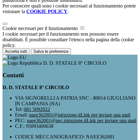
piattaforma e non è possibile disabilitarli.
Per conoscere quali sono i cookie necessari al funzionamento potete
visionare la
COOKIE POLICY
.
Cookie necessari per il funzionamento
I cookie necessari per il funzionamento non possono essere
disabilitati. È possibile consultare l'elenco nella pagina della cookie
policy.
Accetta tutti
Salva le preferenze
D. D. STATALE 8° CIRCOLO
Contatti
D. D. STATALE 8° CIRCOLO
VIA SIGNORELLI A PATRIA SNC - 80014 GIUGLIANO
IN CAMPANIA (NA)
Tel:
081 5092022
Email:
naee362001@istruzione.it
Link per inviare una mail
PEC:
naee362001@pec.istruzione.it
Link per inviare una mail
C.F.: 95093400638
CODICE MECCANOGRAFICO: NAEE362001