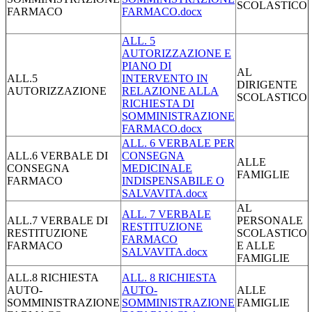
SCOLASTICO
FARMACO
FARMACO.docx
ALL. 5
AUTORIZZAZIONE E
PIANO DI
AL
ALL.5
INTERVENTO IN
DIRIGENTE
AUTORIZZAZIONE
RELAZIONE ALLA
SCOLASTICO
RICHIESTA DI
SOMMINISTRAZIONE
FARMACO.docx
ALL. 6 VERBALE PER
ALL.6 VERBALE DI
CONSEGNA
ALLE
CONSEGNA
MEDICINALE
FAMIGLIE
FARMACO
INDISPENSABILE O
SALVAVITA.docx
AL
ALL. 7 VERBALE
ALL.7 VERBALE DI
PERSONALE
RESTITUZIONE
RESTITUZIONE
SCOLASTICO
FARMACO
FARMACO
E ALLE
SALVAVITA.docx
FAMIGLIE
ALL.8 RICHIESTA
ALL. 8 RICHIESTA
AUTO-
AUTO-
ALLE
SOMMINISTRAZIONE
SOMMINISTRAZIONE
FAMIGLIE