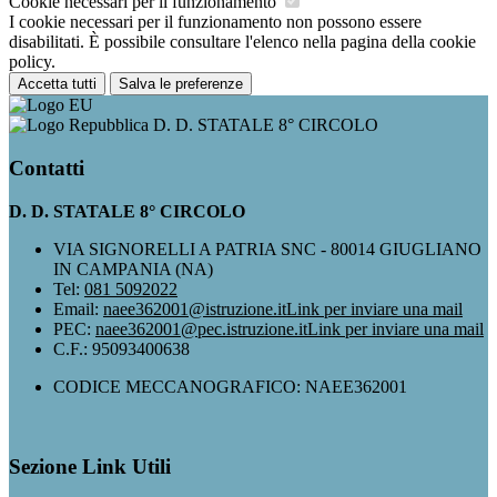
Cookie necessari per il funzionamento
I cookie necessari per il funzionamento non possono essere
disabilitati. È possibile consultare l'elenco nella pagina della cookie
policy.
Accetta tutti
Salva le preferenze
D. D. STATALE 8° CIRCOLO
Contatti
D. D. STATALE 8° CIRCOLO
VIA SIGNORELLI A PATRIA SNC - 80014 GIUGLIANO
IN CAMPANIA (NA)
Tel:
081 5092022
Email:
naee362001@istruzione.it
Link per inviare una mail
PEC:
naee362001@pec.istruzione.it
Link per inviare una mail
C.F.: 95093400638
CODICE MECCANOGRAFICO: NAEE362001
Sezione Link Utili