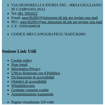
VIA SIGNORELLI A PATRIA SNC - 80014 GIUGLIANO
IN CAMPANIA (NA)
Tel:
081 5092022
Email:
naee362001@istruzione.it
Link per inviare una mail
PEC:
naee362001@pec.istruzione.it
Link per inviare una mail
C.F.: 95093400638
CODICE MECCANOGRAFICO: NAEE362001
Sezione Link Utili
Cookie policy
Note legali
Informativa Privacy
Ufficio Relazioni con il Pubblico
Dichiarazione di accessibilità
Obiettivi di accessibilità
Whistleblowing
Gestione consensi cookie
Amministrazione trasparente
Pagina visualizzata
110
volte