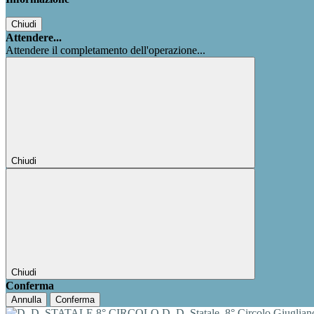
Chiudi
Attendere...
Attendere il completamento dell'operazione...
Chiudi
Chiudi
Conferma
Annulla
Conferma
D. D. Statale
8° Circolo Giuglia