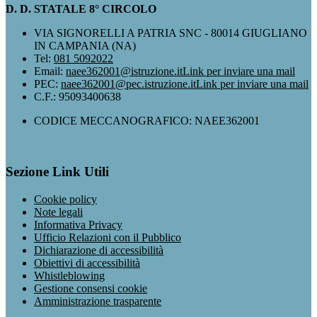
D. D. STATALE 8° CIRCOLO
VIA SIGNORELLI A PATRIA SNC - 80014 GIUGLIANO
IN CAMPANIA (NA)
Tel:
081 5092022
Email:
naee362001@istruzione.it
Link per inviare una mail
PEC:
naee362001@pec.istruzione.it
Link per inviare una mail
C.F.: 95093400638
CODICE MECCANOGRAFICO: NAEE362001
Sezione Link Utili
Cookie policy
Note legali
Informativa Privacy
Ufficio Relazioni con il Pubblico
Dichiarazione di accessibilità
Obiettivi di accessibilità
Whistleblowing
Gestione consensi cookie
Amministrazione trasparente