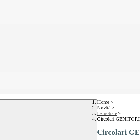
Home
>
Novità
>
Le notizie
>
Circolari GENITORI
Circolari G