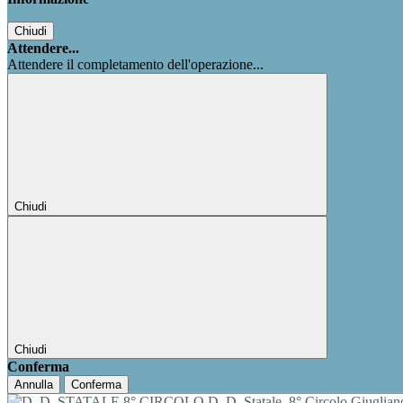
Chiudi
Attendere...
Attendere il completamento dell'operazione...
Chiudi
Chiudi
Conferma
Annulla
Conferma
D. D. Statale
8° Circolo Giuglia