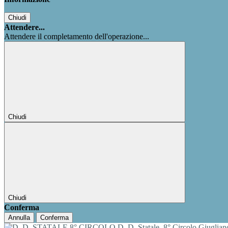
Chiudi
Attendere...
Attendere il completamento dell'operazione...
Chiudi
Chiudi
Conferma
Annulla
Conferma
D. D. Statale
8° Circolo Giuglia