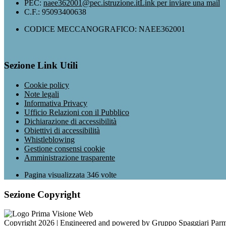
PEC:
naee362001@pec.istruzione.it
Link per inviare una mail
C.F.: 95093400638
CODICE MECCANOGRAFICO: NAEE362001
Sezione Link Utili
Cookie policy
Note legali
Informativa Privacy
Ufficio Relazioni con il Pubblico
Dichiarazione di accessibilità
Obiettivi di accessibilità
Whistleblowing
Gestione consensi cookie
Amministrazione trasparente
Pagina visualizzata
346
volte
Sezione Copyright
Copyright 2026 | Engineered and powered by Gruppo Spaggiari Parm