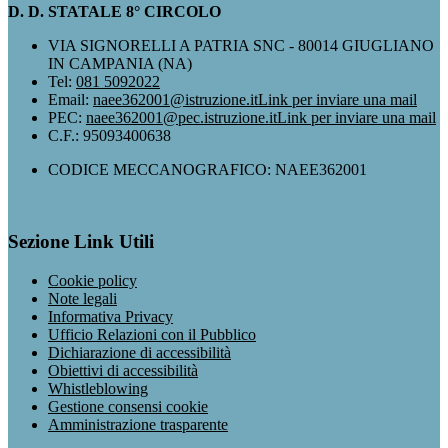
D. D. STATALE 8° CIRCOLO
VIA SIGNORELLI A PATRIA SNC - 80014 GIUGLIANO
IN CAMPANIA (NA)
Tel:
081 5092022
Email:
naee362001@istruzione.it
Link per inviare una mail
PEC:
naee362001@pec.istruzione.it
Link per inviare una mail
C.F.: 95093400638
CODICE MECCANOGRAFICO: NAEE362001
Sezione Link Utili
Cookie policy
Note legali
Informativa Privacy
Ufficio Relazioni con il Pubblico
Dichiarazione di accessibilità
Obiettivi di accessibilità
Whistleblowing
Gestione consensi cookie
Amministrazione trasparente