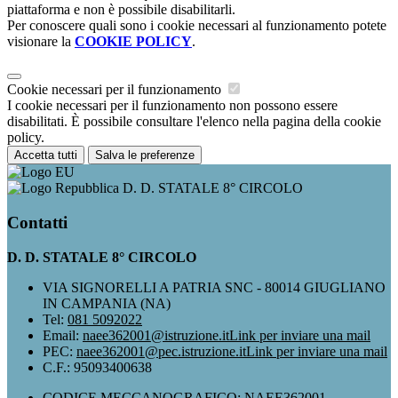
piattaforma e non è possibile disabilitarli.
Per conoscere quali sono i cookie necessari al funzionamento potete
visionare la
COOKIE POLICY
.
Cookie necessari per il funzionamento
I cookie necessari per il funzionamento non possono essere
disabilitati. È possibile consultare l'elenco nella pagina della cookie
policy.
Accetta tutti
Salva le preferenze
D. D. STATALE 8° CIRCOLO
Contatti
D. D. STATALE 8° CIRCOLO
VIA SIGNORELLI A PATRIA SNC - 80014 GIUGLIANO
IN CAMPANIA (NA)
Tel:
081 5092022
Email:
naee362001@istruzione.it
Link per inviare una mail
PEC:
naee362001@pec.istruzione.it
Link per inviare una mail
C.F.: 95093400638
CODICE MECCANOGRAFICO: NAEE362001