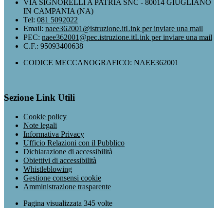
VIA SIGNORELLI A PATRIA SNC - 80014 GIUGLIANO
IN CAMPANIA (NA)
Tel:
081 5092022
Email:
naee362001@istruzione.it
Link per inviare una mail
PEC:
naee362001@pec.istruzione.it
Link per inviare una mail
C.F.: 95093400638
CODICE MECCANOGRAFICO: NAEE362001
Sezione Link Utili
Cookie policy
Note legali
Informativa Privacy
Ufficio Relazioni con il Pubblico
Dichiarazione di accessibilità
Obiettivi di accessibilità
Whistleblowing
Gestione consensi cookie
Amministrazione trasparente
Pagina visualizzata
345
volte