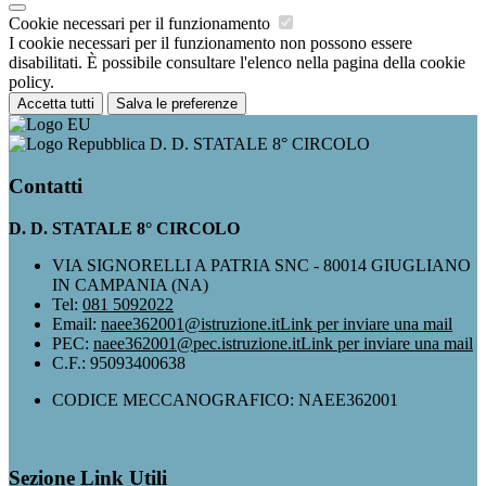
Cookie necessari per il funzionamento
I cookie necessari per il funzionamento non possono essere
disabilitati. È possibile consultare l'elenco nella pagina della cookie
policy.
Accetta tutti
Salva le preferenze
D. D. STATALE 8° CIRCOLO
Contatti
D. D. STATALE 8° CIRCOLO
VIA SIGNORELLI A PATRIA SNC - 80014 GIUGLIANO
IN CAMPANIA (NA)
Tel:
081 5092022
Email:
naee362001@istruzione.it
Link per inviare una mail
PEC:
naee362001@pec.istruzione.it
Link per inviare una mail
C.F.: 95093400638
CODICE MECCANOGRAFICO: NAEE362001
Sezione Link Utili