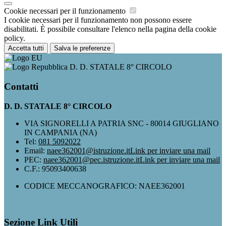
Cookie necessari per il funzionamento
I cookie necessari per il funzionamento non possono essere
disabilitati. È possibile consultare l'elenco nella pagina della cookie
policy.
Accetta tutti
Salva le preferenze
D. D. STATALE 8° CIRCOLO
Contatti
D. D. STATALE 8° CIRCOLO
VIA SIGNORELLI A PATRIA SNC - 80014 GIUGLIANO
IN CAMPANIA (NA)
Tel:
081 5092022
Email:
naee362001@istruzione.it
Link per inviare una mail
PEC:
naee362001@pec.istruzione.it
Link per inviare una mail
C.F.: 95093400638
CODICE MECCANOGRAFICO: NAEE362001
Sezione Link Utili